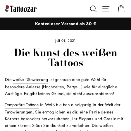
Direkt
Suche
Seitennaviga
Ei
zum
Inhalt
Kostenloser Versand ab 30 €
Juli 01, 2021
Die Kunst des weißen
Tattoos
Die
weiße Tätowierung
ist genauso eine gute Wahl für
besondere Anlässe (Hochzeiten, Partys...) wie für alltägliche
Ausflüge. Es gibt keinen Grund, sie nicht auszuprobieren!
Temporäre Tattoos
in Weiß bleiben einzigartig in der Welt der
Tätowierungen. Sie ermöglichen es dir, eine Partie deines
Körpers besonders hervorzuheben, ihr Eleganz und Grazie mit
einem kleinen Stück Sinnlichkeit zu verleihen. Die weißen