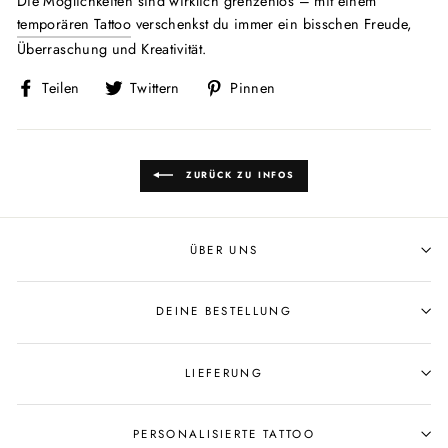
Die Möglichkeiten sind wirklich grenzenlos – mit einem
temporären Tattoo
verschenkst du immer ein bisschen Freude,
Überraschung und Kreativität.
Auf
Auf
Auf
Teilen
Twittern
Pinnen
Facebook
Twitter
Pinterest
teilen
twittern
pinnen
ZURÜCK ZU INFOS
ÜBER UNS
DEINE BESTELLUNG
LIEFERUNG
PERSONALISIERTE TATTOO