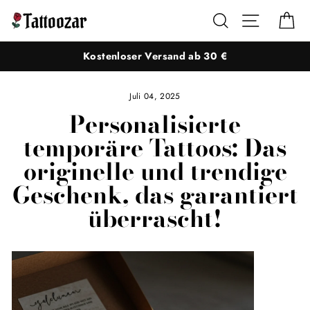
Direkt
Suche
Seitennaviga
Ei
zum
Inhalt
Kostenloser Versand ab 30 €
Juli 04, 2025
Personalisierte
temporäre Tattoos: Das
originelle und trendige
Geschenk, das garantiert
überrascht!