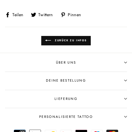
Auf
Auf
Auf
Teilen
Twittern
Pinnen
Facebook
Twitter
Pinterest
teilen
twittern
pinnen
ZURÜCK ZU INFOS
ÜBER UNS
DEINE BESTELLUNG
LIEFERUNG
PERSONALISIERTE TATTOO