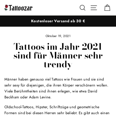
Direkt
Suche
Seitennaviga
Ei
zum
Inhalt
Kostenloser Versand ab 30 €
Oktober 19, 2021
Tattoos im Jahr 2021
sind für Männer sehr
trendy
Männer haben genauso viel Tattoos wie Frauen und sie sind
sehr sexy für diejenigen, die ihren Körper verschönern wollen.
Viele Berühmtheiten sind ihnen erlegen, wie etwa David
Beckham oder Adam Levine.
Oldschool-Tattoos, Hipster, Schriftzüge und geometrische
Formen sind bei diesen Herren sehr beliebt. Es gibt auch einen