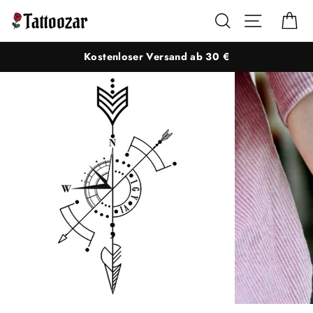
Direkt
Suche
Seitennaviga
Ei
zum
Inhalt
Kostenloser Versand ab 30 €