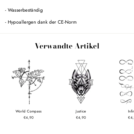
- Wasserbeständig
- Hypoallergen dank der CE-Norm
Verwandte Artikel
World Compass
Justice
Infi
€4,90
€4,90
€4