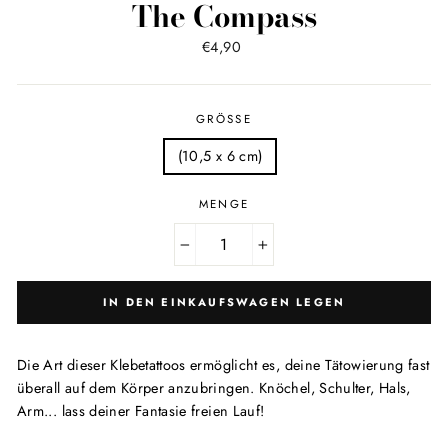
The Compass
Normaler
€4,90
Preis
GRÖSSE
(10,5 x 6 cm)
MENGE
−
+
IN DEN EINKAUFSWAGEN LEGEN
Die Art dieser Klebetattoos ermöglicht es, deine Tätowierung fast
überall auf dem Körper anzubringen. Knöchel, Schulter, Hals,
Arm... lass deiner Fantasie freien Lauf!