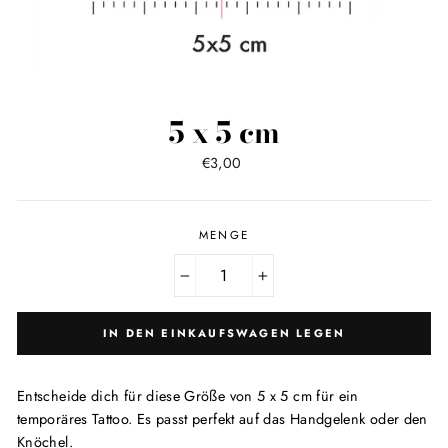
5 x 5 cm
Normaler
€3,00
Preis
MENGE
−
+
IN DEN EINKAUFSWAGEN LEGEN
Entscheide dich für diese Größe von 5 x 5 cm für ein
temporäres Tattoo. Es passt perfekt auf das Handgelenk oder den
Knöchel.