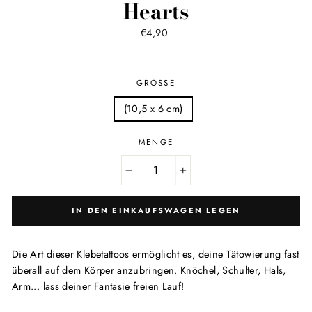
Hearts
Normaler
€4,90
Preis
GRÖSSE
(10,5 x 6 cm)
MENGE
−
+
IN DEN EINKAUFSWAGEN LEGEN
Die Art dieser Klebetattoos ermöglicht es, deine Tätowierung fast
überall auf dem Körper anzubringen. Knöchel, Schulter, Hals,
Arm... lass deiner Fantasie freien Lauf!