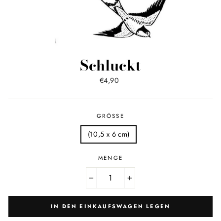
Schluckt
Normaler
€4,90
Preis
GRÖSSE
(10,5 x 6 cm)
MENGE
−
+
IN DEN EINKAUFSWAGEN LEGEN