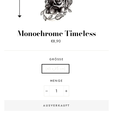
Monochrome Timeless
Normaler
€8,90
Preis
GRÖSSE
(45 x 15 cm)
MENGE
−
+
AUSVERKAUFT