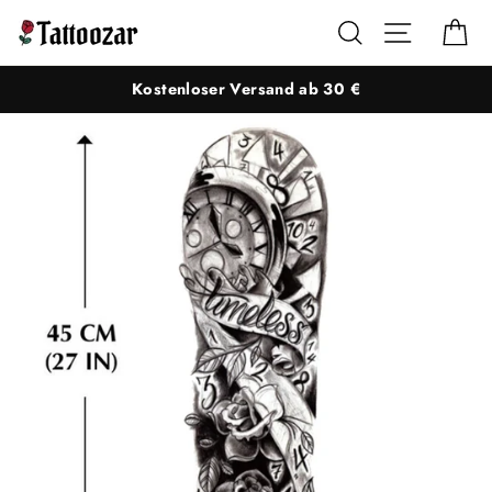
Direkt
Suche
Seitennaviga
Ei
zum
Inhalt
Kostenloser Versand ab 30 €