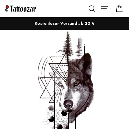
Direkt
Suche
Seitennaviga
Ei
zum
Inhalt
Kostenloser Versand ab 30 €