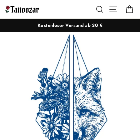
Direkt
Suche
Seitennaviga
Ei
zum
Inhalt
Kostenloser Versand ab 30 €