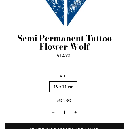
Semi Permanent Tattoo
Flower Wolf
Normaler
€12,90
Preis
TAILLE
18 x 11 cm
MENGE
−
+
IN DEN EINKAUFSWAGEN LEGEN