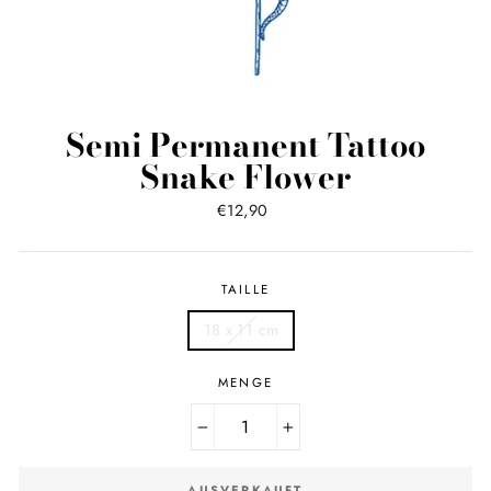
Semi Permanent Tattoo
Snake Flower
Normaler
€12,90
Preis
TAILLE
18 x 11 cm
MENGE
−
+
AUSVERKAUFT