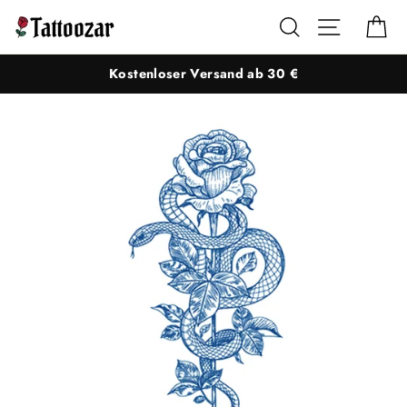
Direkt
Suche
Seitennaviga
Ei
zum
Inhalt
Kostenloser Versand ab 30 €